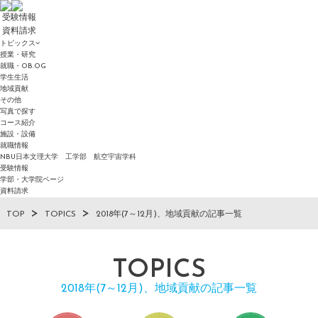
受験情報
資料請求
トピックス
授業・研究
就職・OB.OG
学生生活
地域貢献
その他
写真で探す
コース紹介
施設・設備
就職情報
NBU日本文理大学 工学部 航空宇宙学科
受験情報
学部・大学院ページ
資料請求
TOP
TOPICS
2018年(7～12月)、地域貢献の記事一覧
TOPICS
2018年(7～12月)、地域貢献の記事一覧