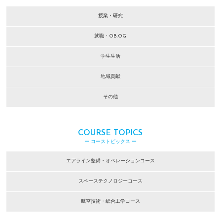
授業・研究
就職・OB.OG
学生生活
地域貢献
その他
COURSE TOPICS
ー コーストピックス ー
エアライン整備・オペレーションコース
スペーステクノロジーコース
航空技術・総合工学コース