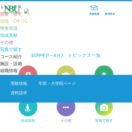
トピックス
授業・研究
受験情報
資料請求
就職・OB.OG
TOP
TOPICS
2019年(1～6月)、トピックス一覧
学生生活
地域貢献
その他
TOPICS
写真で探す
2019年(1～6月)、トピックス一覧
コース紹介
施設・設備
就職情報
受験情報
学部・大学院ページ
授業・研究
就職・OB.OG
学生生活
資料請求
地域貢献
その他
写真で探す