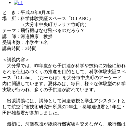
と き：平成23年8月20日
場 所：科学体験実証スペース「O-LABO」
（大分市中央町ガレリア竹町内）
テーマ：飛行機はなぜ飛べるのだろう？
講 師：河邉博康 教授
受講者数：小学生16名
講義時間：2時間
＜講義内容＞
大分県では、昨年度から子供達が科学や技術に気軽に触れ
られる仕組みづくりの推進を目的として、科学体験実証スペ
ース「O-Labo」（おーらぼ）を大分市中央町のアーケード
内に開設しています。夏休みは、毎日、様々な体験型の科学
実験が行われ、多くの子供達が訪れています。
出張講義には、講師として河邉教授と学生アシスタントと
して航空宇宙技術研究部所属の2年生・葛城達也君と1年生・
田部雄基君が参加しました。
最初に、河邉教授が紙飛行機実験を交えながら、飛行機は