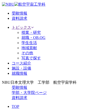
受験情報
資料請求
トピックス
授業・研究
就職・OB.OG
学生生活
地域貢献
その他
写真で探す
コース紹介
施設・設備
就職情報
NBU日本文理大学 工学部 航空宇宙学科
受験情報
学部・大学院ページ
資料請求
TOP