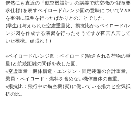
偶然にも直近の『航空機設計』の講義で航空機の性能(要
求仕様)を表すペイロード/レンジ図の意味についてV-22
を事例に説明を行ったばかりとのことでした。
(学生は与えられた空虚重量比、揚抗比からペイロード/レ
ンジ図を作成する演習を行ったそうですが四苦八苦して
いた模様。頑張れ！)
※ペイロード/レンジ図：ペイロード(輸送される荷物の重
量)と航続距離の関係を表した図。
※空虚重量：機体構造・エンジン・固定装備の合計重量。
乗員・ペイロード・燃料を含めない機体自体の自重。
※揚抗比：飛行中の航空機(翼)に働いている揚力と空気抵
抗の比。