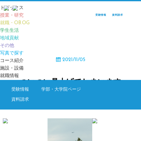
トピックス
授業・研究
受験情報
資料請求
就職・OB.OG
TOP
TOPICS
ついつい見上げてしまいます
学生生活
地域貢献
その他
TOPICS
写真で探す
2021/11/05
コース紹介
施設・設備
就職情報
ついつい見上げてしまいます
受験情報
学部・大学院ページ
資料請求
その他