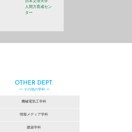
日本文理大学
人間力育成セン
ター
OTHER DEPT.
ー その他の学科 ー
機械電気工学科
情報メディア学科
建築学科