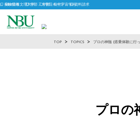
受験情報
NBU日本文理大学 工学部 航空宇宙学科
学部・大学院ページ
資料請求
TOP
TOPICS
プロの神髄 (搭乗体験に行
プロの