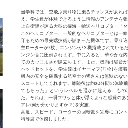
当学科では、空飛ぶ乗り物に乗るチャンスがあれば
え、学生達が体験できるように情報のアンテナを張
上自衛隊が誇る大型の掃海・輸送ヘリコプター「MC
このヘリコプター、一般的なヘリコプターとは一線
守るための最先端技術が詰まった機体です。乗り込
主ローターが5枚、エンジンが３機搭載されている
ンジン音に圧倒されます。中に入ると、華やかな内
てのカッコよさが際立ちます。また、機内は騒音が
ヘッドセットを、学生達はイヤーマフ(耳栓)を装
機内の安全を確保する航空士の皆さんは無駄のない
スコートしてくれます。離陸後は約20分間の体験
てもらった」というレベルを遥かに超える、もの
た。それは、一瞬フワッと体が浮くような感覚のあ
アレ(何か分かりますか？)を実施。
高度、スピード、ローターの回転数を完璧にコント
特等席で体感しました。