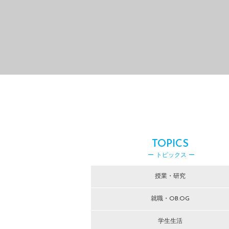
TOPICS
ー トピックス ー
授業・研究
就職・OB.OG
学生生活